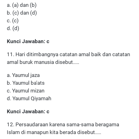
a. (a) dan (b)
b. (c) dan (d)
c. (c)
d. (d)
Kunci Jawaban: c
11. Hari ditimbangnya catatan amal baik dan catatan
amal buruk manusia disebut.....
a. Yaumul jaza
b. Yaumul ba'ats
c. Yaumul mizan
d. Yaumul Qiyamah
Kunci Jawaban: c
12. Persaudaraan karena sama-sama beragama
Islam di manapun kita berada disebut.....