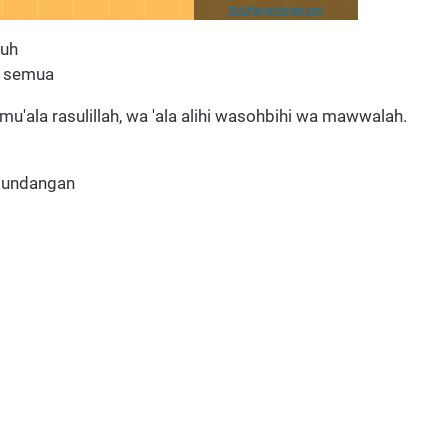
GuruPenyemangat.com
tuh
a semua
mu'ala rasulillah, wa 'ala alihi wasohbihi wa mawwalah.
u undangan