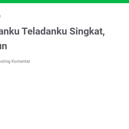
N
anku Teladanku Singkat,
un
sting Komentar