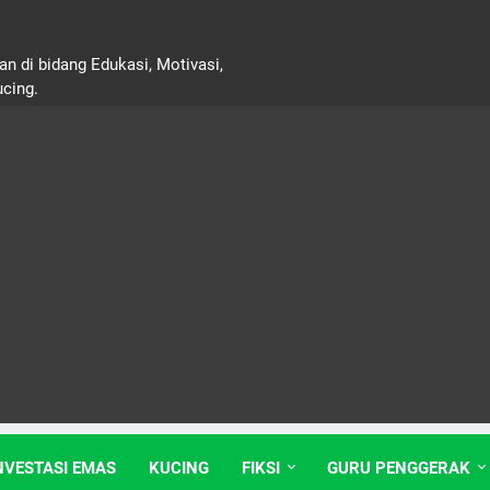
n di bidang Edukasi, Motivasi,
ucing.
NVESTASI EMAS
KUCING
FIKSI
GURU PENGGERAK