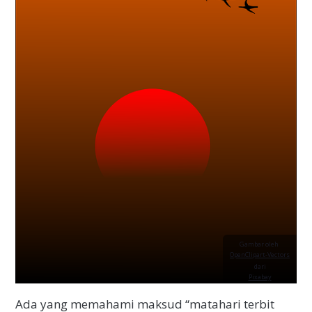
Gambar oleh
OpenClipart-Vectors
dari
Pixabay
Ada yang memahami maksud “matahari terbit