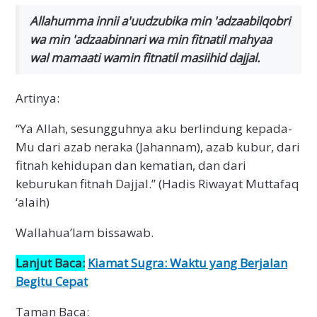
Allahumma innii a'uudzubika min 'adzaabilqobri
wa min 'adzaabinnari wa min fitnatil mahyaa
wal mamaati wamin fitnatil masiihid dajjal.
Artinya:
“Ya Allah, sesungguhnya aku berlindung kepada-
Mu dari azab neraka (Jahannam), azab kubur, dari
fitnah kehidupan dan kematian, dan dari
keburukan fitnah Dajjal.” (Hadis Riwayat Muttafaq
‘alaih)
Wallahua’lam bissawab.
Lanjut Baca:
Kiamat Sugra: Waktu yang Berjalan
Begitu Cepat
Taman Baca: