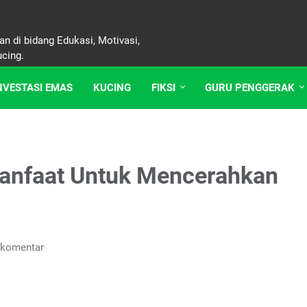
n di bidang Edukasi, Motivasi,
ucing.
NVESTASI EMAS
KUCING
FIKSI
GURU PENGGERAK
anfaat Untuk Mencerahkan
 komentar