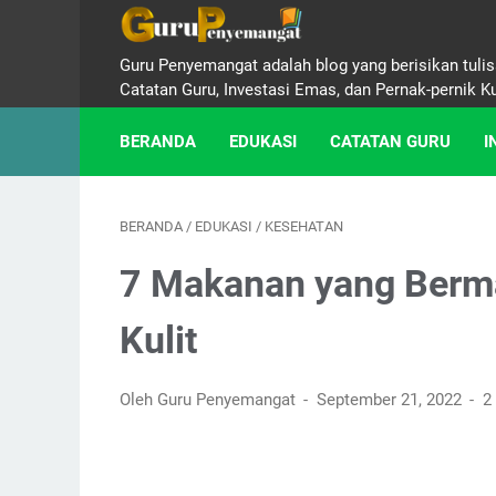
Guru Penyemangat adalah blog yang berisikan tulisa
Catatan Guru, Investasi Emas, dan Pernak-pernik K
BERANDA
EDUKASI
CATATAN GURU
I
BERANDA
/
EDUKASI
/
KESEHATAN
7 Makanan yang Berm
Kulit
Oleh Guru Penyemangat
September 21, 2022
2