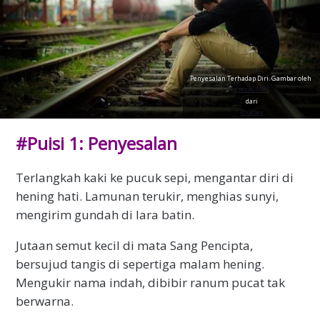
Penyesalan Terhadap Diri. Gambar oleh
sreza24595
dari
Pixabay
#Puisi 1: Penyesalan
Terlangkah kaki ke pucuk sepi, mengantar diri di
hening hati. Lamunan terukir, menghias sunyi,
mengirim gundah di lara batin.
Jutaan semut kecil di mata Sang Pencipta,
bersujud tangis di sepertiga malam hening.
Mengukir nama indah, dibibir ranum pucat tak
berwarna.