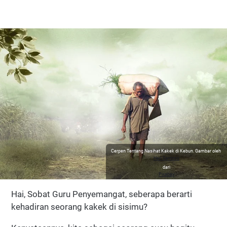
Cerpen Tentang Nasihat Kakek di Kebun. Gambar oleh
Heri Santoso
dari
Pixabay
Hai, Sobat Guru Penyemangat, seberapa berarti
kehadiran seorang kakek di sisimu?