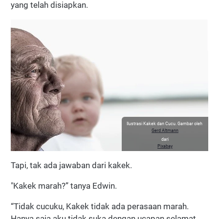
yang telah disiapkan.
Ilustrasi Kakek dan Cucu. Gambar oleh
Gerd Altmann
dari
Pixabay
Tapi, tak ada jawaban dari kakek.
"Kakek marah?” tanya Edwin.
“Tidak cucuku, Kakek tidak ada perasaan marah.
Hanya saja aku tidak suka dengan ucapan selamat