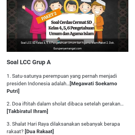
Soal LCC SD Kelas 4, 5, 6 Pengetahuan Umum dan Agama Islam Paket 2. Dok.
Gurupenyemangat.com
Soal LCC Grup A
1. Satu-satunya perempuan yang pernah menjadi
presiden Indonesia adalah…
[Megawati Soekarno
Putri]
2. Doa iftitah dalam sholat dibaca setelah gerakan…
[Takbiratul Ihram]
3. Shalat Hari Raya dilaksanakan sebanyak berapa
rakaat?
[Dua Rakaat]