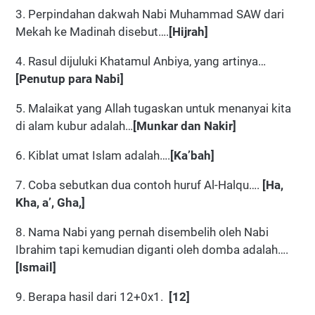
3. Perpindahan dakwah Nabi Muhammad SAW dari
Mekah ke Madinah disebut….
[Hijrah]
4. Rasul dijuluki Khatamul Anbiya, yang artinya…
[Penutup para Nabi]
5. Malaikat yang Allah tugaskan untuk menanyai kita
di alam kubur adalah…
[Munkar dan Nakir]
6. Kiblat umat Islam adalah….
[Ka’bah]
7. Coba sebutkan dua contoh huruf Al-Halqu….
[Ha,
Kha, a’, Gha,]
8. Nama Nabi yang pernah disembelih oleh Nabi
Ibrahim tapi kemudian diganti oleh domba adalah….
[Ismail]
9. Berapa hasil dari 12+0x1.
[12]