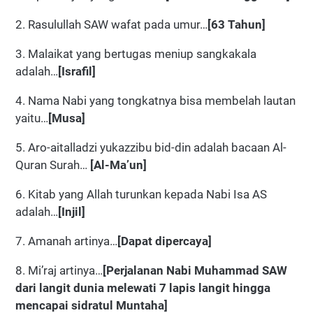
2. Rasulullah SAW wafat pada umur…
[63 Tahun]
3. Malaikat yang bertugas meniup sangkakala
adalah…
[Israfil]
4. Nama Nabi yang tongkatnya bisa membelah lautan
yaitu…
[Musa]
5. Aro-aitalladzi yukazzibu bid-din adalah bacaan Al-
Quran Surah…
[Al-Ma’un]
6. Kitab yang Allah turunkan kepada Nabi Isa AS
adalah…
[Injil]
7. Amanah artinya…
[Dapat dipercaya]
8. Mi’raj artinya…
[Perjalanan Nabi Muhammad SAW
dari langit dunia melewati 7 lapis langit hingga
mencapai sidratul Muntaha]