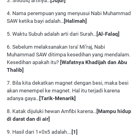
3. Shiddiq artinya…
[Jujur]
4. Nama perempuan yang menyusui Nabi Muhammad
SAW ketika bayi adalah…
[Halimah]
5. Waktu Subuh adalah arti dari Surah…
[Al-Falaq]
6. Sebelum melaksanakan Isra’ Mi’raj, Nabi
Muhammad SAW ditimpa kesedihan yang mendalam.
Kesedihan apakah itu?
[Wafatnya Khadijah dan Abu
Thalib]
7. Bila kita dekatkan magnet dengan besi, maka besi
akan menempel ke magnet. Hal itu terjadi karena
adanya gaya…
[Tarik-Menarik]
8. Katak dijuluki hewan Amfibi karena…
[Mampu hidup
di darat dan di air]
9. Hasil dari 1+0x5 adalah….
[1]