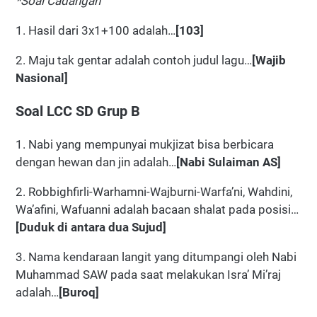
*Soal Cadangan
1. Hasil dari 3x1+100 adalah…
[103]
2. Maju tak gentar adalah contoh judul lagu…
[Wajib
Nasional]
Soal LCC SD Grup B
1. Nabi yang mempunyai mukjizat bisa berbicara
dengan hewan dan jin adalah…
[Nabi Sulaiman AS]
2. Robbighfirli-Warhamni-Wajburni-Warfa’ni, Wahdini,
Wa’afini, Wafuanni adalah bacaan shalat pada posisi…
[Duduk di antara dua Sujud]
3. Nama kendaraan langit yang ditumpangi oleh Nabi
Muhammad SAW pada saat melakukan Isra’ Mi’raj
adalah…
[Buroq]