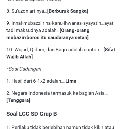
8. Su’uzon artinya…
[Berburuk Sangka]
9. Innal-mubazziirina-kanu-ihwanas-syayatin…ayat
tadi maksudnya adalah…
[Orang-orang
mubazir/boros itu saudaranya setan]
10. Wujud, Qidam, dan Baqo adalah contoh….
[Sifat
Wajib Allah]
*Soal Cadangan
1. Hasil dari 6-1x2 adalah….
Lima
2. Negara Indonesia termasuk ke bagian Asia…
[Tenggara]
Soal LCC SD Grup B
1. Perilaku tidak berlebihan namun tidak kikir atau