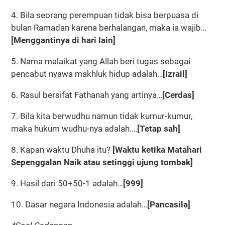
4. Bila seorang perempuan tidak bisa berpuasa di
bulan Ramadan karena berhalangan, maka ia wajib…
[Menggantinya di hari lain]
5. Nama malaikat yang Allah beri tugas sebagai
pencabut nyawa makhluk hidup adalah…
[Izrail]
6. Rasul bersifat Fathanah yang artinya…
[Cerdas]
7. Bila kita berwudhu namun tidak kumur-kumur,
maka hukum wudhu-nya adalah….
[Tetap sah]
8. Kapan waktu Dhuha itu?
[Waktu ketika Matahari
Sepenggalan Naik atau setinggi ujung tombak]
9. Hasil dari 50+50-1 adalah…
[999]
10. Dasar negara Indonesia adalah…
[Pancasila]