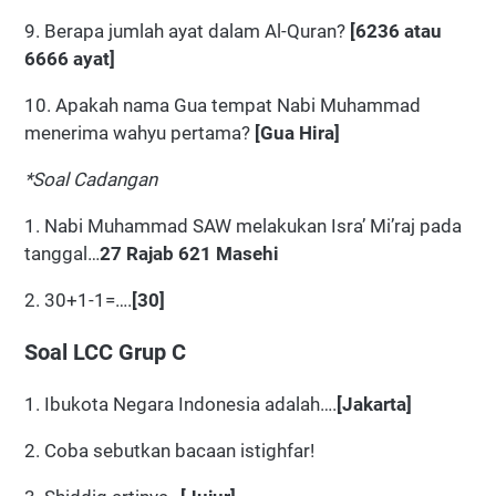
9. Berapa jumlah ayat dalam Al-Quran?
[6236 atau
6666 ayat]
10. Apakah nama Gua tempat Nabi Muhammad
menerima wahyu pertama?
[Gua Hira]
*Soal Cadangan
1. Nabi Muhammad SAW melakukan Isra’ Mi’raj pada
tanggal…
27 Rajab 621 Masehi
2. 30+1-1=….
[30]
Soal LCC Grup C
1. Ibukota Negara Indonesia adalah….
[Jakarta]
2. Coba sebutkan bacaan istighfar!