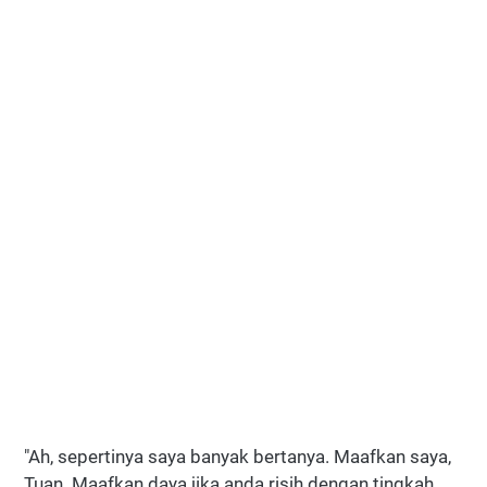
"Ah, sepertinya saya banyak bertanya. Maafkan saya,
Tuan. Maafkan daya jika anda risih dengan tingkah