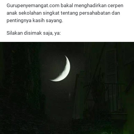
Gurupenyemangat.com bakal menghadirkan cerpen
anak sekolahan singkat tentang persahabatan dan
pentingnya kasih sayang.
Silakan disimak saja, ya: