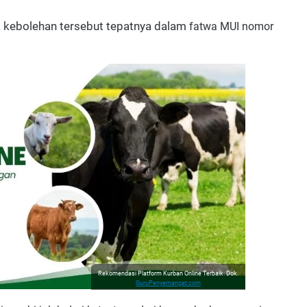
wa kebolehan tersebut tepatnya dalam
fatwa MUI nomor
Rekomendasi Platform Kurban Online Terbaik. Dok.
GuruPenyemangat.com