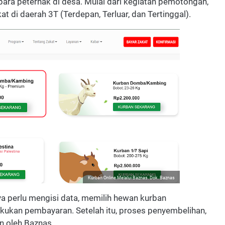
ra peternak di desa. Mulai dari kegiatan pemotongan,
t di daerah 3T (Terdepan, Terluar, dan Tertinggal).
Kurban Online Melalui Baznas. Dok. Baznas
a perlu mengisi data, memilih hewan kurban
lakukan pembayaran. Setelah itu, proses penyembelihan,
n oleh Baznas.