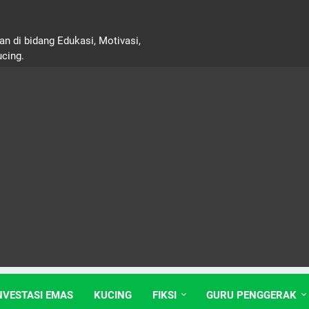
n di bidang Edukasi, Motivasi,
ucing.
NVESTASI EMAS
KUCING
FIKSI
GURU PENGGERAK