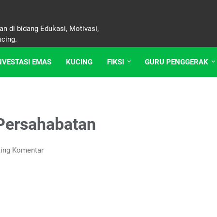
n di bidang Edukasi, Motivasi,
ucing.
NVESTASI EMAS
KUCING
FIKSI
GURU PENGGERAK
Persahabatan
ing Komentar