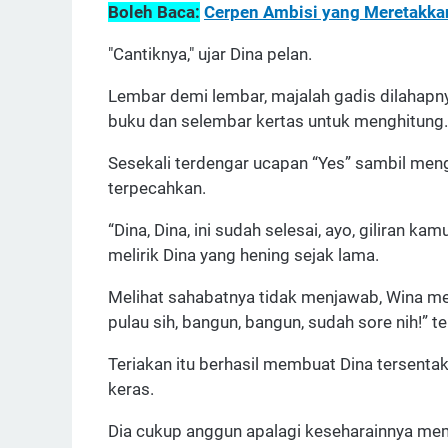
Boleh Baca:
Cerpen Ambisi yang Meretakka
"Cantiknya," ujar Dina pelan.
Lembar demi lembar, majalah gadis dilahapny
buku dan selembar kertas untuk menghitung.
Sesekali terdengar ucapan “Yes” sambil meng
terpecahkan.
“Dina, Dina, ini sudah selesai, ayo, giliran k
melirik Dina yang hening sejak lama.
Melihat sahabatnya tidak menjawab, Wina me
pulau sih, bangun, bangun, sudah sore nih!” t
Teriakan itu berhasil membuat Dina tersentak
keras.
Dia cukup anggun apalagi keseharainnya mema