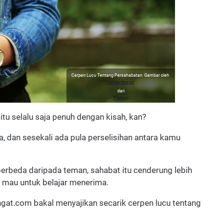
Cerpen Lucu Tentang Persahabatan. Gambar oleh
congerdesign
dari
Pixabay
tu selalu saja penuh dengan kisah, kan?
a, dan sesekali ada pula perselisihan antara kamu
berbeda daripada teman, sahabat itu cenderung lebih
a mau untuk belajar menerima.
gat.com bakal menyajikan secarik cerpen lucu tentang