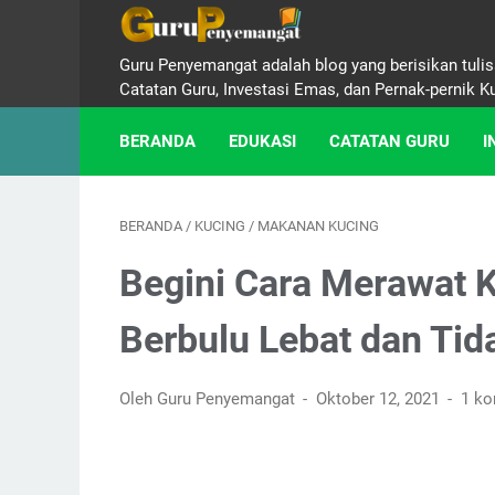
Guru Penyemangat adalah blog yang berisikan tulisa
Catatan Guru, Investasi Emas, dan Pernak-pernik K
BERANDA
EDUKASI
CATATAN GURU
I
BERANDA
/
KUCING
/
MAKANAN KUCING
Begini Cara Merawat 
Berbulu Lebat dan Ti
Oleh Guru Penyemangat
Oktober 12, 2021
1 ko