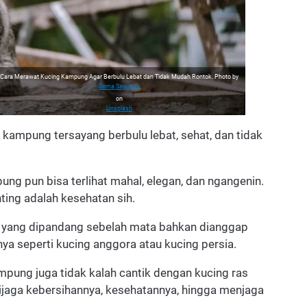
Cara Merawat Kucing Kampung Agar Berbulu Lebat dan Tidak Mudah Rontok. Photo by
Gema Saputera
on
Unsplash
kampung tersayang berbulu lebat, sehat, dan tidak
ung pun bisa terlihat mahal, elegan, dan ngangenin.
ting adalah kesehatan sih.
 yang dipandang sebelah mata bahkan dianggap
ya seperti kucing anggora atau kucing persia.
mpung juga tidak kalah cantik dengan kucing ras
dijaga kebersihannya, kesehatannya, hingga menjaga