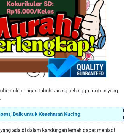
mbentuk jaringan tubuh kucing sehingga protein yang
.
best, Baik untuk Kesehatan Kucing
yang ada di dalam kandungan lemak dapat menjadi