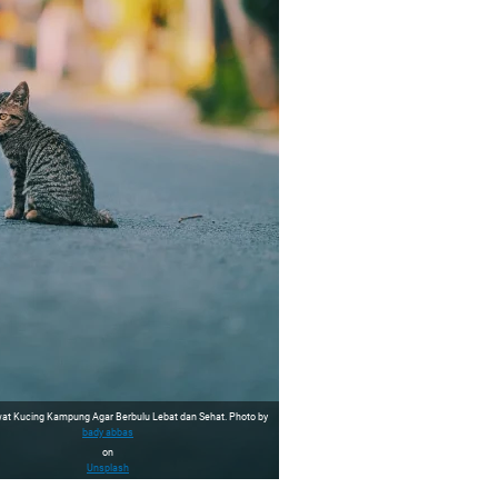
at Kucing Kampung Agar Berbulu Lebat dan Sehat. Photo by
bady abbas
on
Unsplash