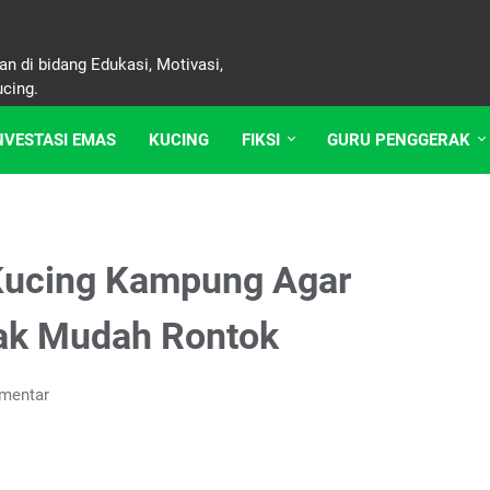
n di bidang Edukasi, Motivasi,
ucing.
NVESTASI EMAS
KUCING
FIKSI
GURU PENGGERAK
Kucing Kampung Agar
dak Mudah Rontok
mentar