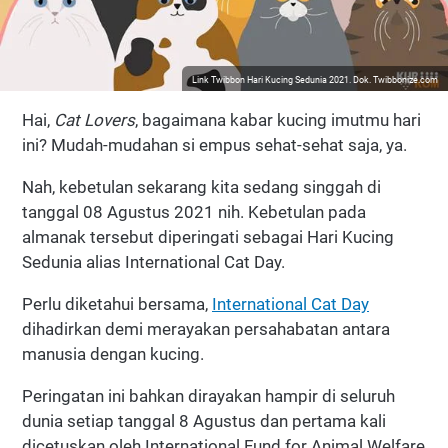
Link Twibbon Hari Kucing Sedunia 2021. Dok. Twibbonize.com
Hai,
Cat Lovers
, bagaimana kabar kucing imutmu hari
ini? Mudah-mudahan si empus sehat-sehat saja, ya.
Nah, kebetulan sekarang kita sedang singgah di
tanggal 08 Agustus 2021 nih. Kebetulan pada
almanak tersebut diperingati sebagai Hari Kucing
Sedunia alias International Cat Day.
Perlu diketahui bersama,
International Cat Day
dihadirkan demi merayakan persahabatan antara
manusia dengan kucing.
Peringatan ini bahkan dirayakan hampir di seluruh
dunia setiap tanggal 8 Agustus dan pertama kali
dicetuskan oleh International Fund for Animal Welfare