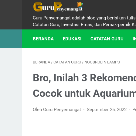
Guru Penyemangat adalah blog yang berisikan tulisa
Catatan Guru, Investasi Emas, dan Pernak-pernik K
BERANDA
EDUKASI
CATATAN GURU
I
BERANDA
/
CATATAN GURU
/
NGOBROLIN LAMPU
Bro, Inilah 3 Rekome
Cocok untuk Aquariu
Oleh Guru Penyemangat
September 25, 2022
P