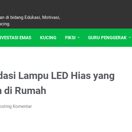
n di bidang Edukasi, Motivasi,
ucing.
NVESTASI EMAS
KUCING
FIKSI
GURU PENGGERAK
ndasi Lampu LED Hias yang
m di Rumah
osting Komentar