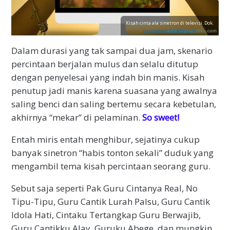
Kisah cinta ala sinetron di televisi. Dok.
Gurupenyemangat.com
Dalam durasi yang tak sampai dua jam, skenario
percintaan berjalan mulus dan selalu ditutup
dengan penyelesai yang indah bin manis. Kisah
penutup jadi manis karena suasana yang awalnya
saling benci dan saling bertemu secara kebetulan,
akhirnya “mekar” di pelaminan.
So sweet!
Entah miris entah menghibur, sejatinya cukup
banyak sinetron “habis tonton sekali” duduk yang
mengambil tema kisah percintaan seorang guru.
Sebut saja seperti Pak Guru Cintanya Real, No
Tipu-Tipu, Guru Cantik Lurah Palsu, Guru Cantik
Idola Hati, Cintaku Tertangkap Guru Berwajib,
Guru Cantikku Alay, Guruku Abege, dan mungkin