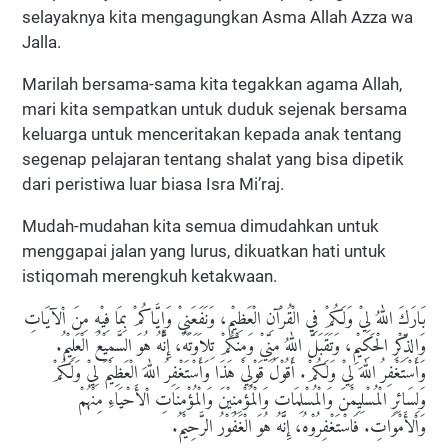
selayaknya kita mengagungkan Asma Allah Azza wa
Jalla.
Marilah bersama-sama kita tegakkan agama Allah,
mari kita sempatkan untuk duduk sejenak bersama
keluarga untuk menceritakan kepada anak tentang
segenap pelajaran tentang shalat yang bisa dipetik
dari peristiwa luar biasa Isra Mi’raj.
Mudah-mudahan kita semua dimudahkan untuk
menggapai jalan yang lurus, dikuatkan hati untuk
istiqomah merengkuh ketakwaan.
بَارَكَ اللهُ لِيْ وَلَكُمْ فِي الْقُرْآنِ الْعَظِيْمِ، وَنَفَعَنِيْ وَإِيَّاكُمْ بِمَا فِيْهِ مِنَ اْلآيَاتِ
وَالذِّكْرِ الْحَكِيْمِ، وَتَقَبَلَّ اللهُ مِنِّيْ وَمِنْكُمْ تِلاَوَتَهُ، إِنَّهُ هُوَ السَّمِيْعُ الْعَلِيْمُ.
وَأَسْتَغْفِرُ اللهَ لِيْ وَلَكُمْ. أَقُوْلُ قَوْلِيْ هَذَا وَأَسْتَغْفِرُ اللهَ الْعَظِيْمَ لِيْ وَلَكُمْ
وَلِسَائِرِ الْمُسْلِيِمْنَ وَالْمُسْلِمَاتِ وَالْمُؤْمِنِيْنَ وَالْمُؤْمِنَاتِ اْلأَحْيَاءِ مِنْهُمْ
وَاْلأَمْوَاتِ. فَاسْتَغْفِرُوْهُ، إِنَّهُ هُوَ الْغَفُوْرُ الرَّحِيْمُ.