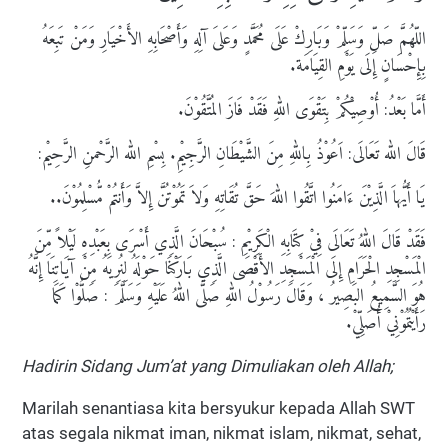
اللّهُمَّ صَلِّ وَسَلِّمْ وَبَارِكْ عَلَى مُحَمَّدٍ وَعَلىَ آلِهِ وَأَصْحَابِهِ الأَخْيَارِ وَمَنْ تَبِعَهُ
بِإِحْسَانٍ إِلَى يَوْمِ القِيَامَة.
أَمَّا بَعْدُ: أُوْصِيْكُمْ بِتَقْوَى اللهِ فَقَدْ فَازَ المُتَّقُوْنَ.
قَالَ الله تَعَالَى: اَعُوْذُ بِاللهِ مِنَ الشَّيْطَانِ الرَّجِيْمِ. بِسْمِ الله الرَّحْمنِ الرَّحِيْم:
يَا أَيُّهاَ الَّذِيْنَ ءَامَنُوا اتَّقُوا اللهَ حَقَّ تُقَاتِهِ وَلاَ تَمُوْتُنَّ إِلاَّ وَأَنتُمْ مُّسْلِمُوْنَ..
فَقَدْ قَالَ اللهُ تَعَالَى فِيْ كِتَابِهِ الْكَرِيْمِ : سُبْحَانَ الَّذِي أَسْرَى بِعَبْدِهِ لَيْلاً مِّنَ
الْمَسْجِدِ الْحَرَامِ إِلَى الْمَسْجِدِ الأَقْصَى الَّذِي بَارَكْنَا حَوْلَهُ لِنُرِيَهُ مِنْ آيَاتِنَا إِنَّهُ
هُوَ السَّمِيعُ البَصِيرُ ، وَقَالَ رَسُوْلُ اللهِ صَلَّى اللهُ عَلَيْهِ وَسَلَّمَ : صَلُّوْا كَمَا
رَأَيْتُمُوْنِيْ أُصَلِّيْ.
Hadirin Sidang Jum’at yang Dimuliakan oleh Allah;
Marilah senantiasa kita bersyukur kepada Allah SWT
atas segala nikmat iman, nikmat islam, nikmat, sehat,