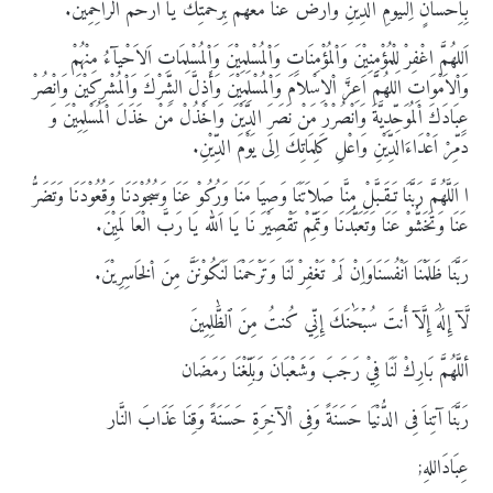
بِاِحْسَانٍ اِلَىيَوْمِ الدِّيْنِ وَارْضَ عَنَّا مَعَهُمْ بِرَحْمَتِكَ يَا اَرْحَمَ الرَّاحِمِيْنَ.
اَللهُمَّ اغْفِرْ لِلْمُؤْمِنِيْنَ وَاْلمُؤْمِنَاتِ وَاْلمُسْلِمِيْنَ وَاْلمُسْلِمَاتِ اَلاَحْيآءُ مِنْهُمْ
وَاْلاَمْوَاتِ اللهُمَّ اَعِزَّ اْلاِسْلاَمَ وَاْلمُسْلِمِيْنَ وَأَذِلَّ الشِّرْكَ وَاْلمُشْرِكِيْنَ وَانْصُرْ
عِبَادَكَ اْلمُوَحِّدِيَّةَ وَانْصُرْرْ مَنْ نَصَرَ الدِّيْنَ وَاخْذُلْ مَنْ خَذَلَ اْلمُسْلِمِيْنَ وَ
دَمِّرْ اَعْدَاءَالدِّيْنِ وَاعْلِ كَلِمَاتِكَ اِلَى يَوْمَ الدِّيْنِ.
ا اَللَّهُمَّ رَبَّنَا تَـقَـبَّلْ مِنَّا صَلاَتَنَا وَصِيَا مَنَا وَرُكُوْ عَنَا وَسُجُوْدَنَا وَقُعُوْدَنَا وَتَضَرُّ
عَنَا وَتَخَشُّوْ عَنَا وَتَعَبُّدَنَا وَتَمِّمْ تَقْصِيْرَ نَا يَا اَلله يَا رَبَّ الْعَا لَمِيْنَ.
رَبَّنَا ظَلَمْنَا اَنْفُسَنَاوَاِنْ لَمْ تَغْفِرْ لَنَا وَتَرْحَمْنَا لَنَكُوْنَنَّ مِنَ اْلخَاسِرِيْنَ.
لَّآ إِلَٰهَ إِلَّآ أَنتَ سُبۡحَٰنَكَ إِنِّي كُنتُ مِنَ ٱلظَّٰلِمِينَ
أللَّهُمَّ بَارِكْ لَنَا فِيْ رَجَبَ وَشَعْبَانَ وَبَلِّغْنَا رَمَضَان
رَبَّنَا آتِناَ فِى الدُّنْيَا حَسَنَةً وَفِى اْلآخِرَةِ حَسَنَةً وَقِنَا عَذَابَ النَّار
عِبَادَاللهِ;