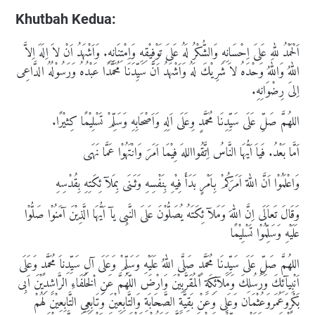
Khutbah Kedua:
اَلْحَمْدُ للهِ عَلىَ اِحْسَانِهِ وَالشُّكْرُ لَهُ عَلىَ تَوْفِيْقِهِ وَاِمْتِنَانِهِ. وَاَشْهَدُ اَنْ لاَ اِلَهَ اِلاَّ
اللهُ وَاللهُ وَحْدَهُ لاَ شَرِيْكَ لَهُ وَاَشْهَدُ اَنَّ سَيِّدَنَا مُحَمَّدًا عَبْدُهُ وَرَسُوْلُهُ الدَّاعِى
اِلىَ رِضْوَانِهِ.
اللهُمَّ صَلِّ عَلَى سَيِّدِنَا مُحَمَّدٍ وِعَلَى اَلِهِ وَاَصْحَابِهِ وَسَلِّمْ تَسْلِيْمًا كِثيْرًا.
اَمَّا بَعْدُ. فَياَ اَيُّهَا النَّاسُ اِتَّقُوااللهَ فِيْمَا اَمَرَ وَانْتَهُوْا عَمَّا نَهَى
وَاعْلَمُوْا اَنَّ اللهّ اَمَرَكُمْ بِاَمْرٍ بَدَأَ فِيْهِ بِنَفْسِهِ وَثَـنَى بِمَلآ ئِكَتِهِ بِقُدْسِهِ
وَقَالَ تَعاَلَى اِنَّ اللهَ وَمَلآ ئِكَتَهُ يُصَلُّوْنَ عَلىَ النَّبِى يآ اَيُّهَا الَّذِيْنَ آمَنُوْا صَلُّوْا
عَلَيْهِ وَسَلِّمُوْا تَسْلِيْمًا
اللهُمَّ صَلِّ عَلَى سَيِّدِنَا مُحَمَّدٍ صَلَّى اللهُ عَلَيْهِ وَسَلِّمْ وَعَلَى آلِ سَيِّدِناَ مُحَمَّدٍ وَعَلَى
اَنْبِيآئِكَ وَرُسُلِكَ وَمَلآئِكَةِ اْلمُقَرَّبِيْنَ وَارْضَ اللّهُمَّ عَنِ اْلخُلَفَاءِ الرَّاشِدِيْنَ اَبِى
بَكْرٍوَعُمَروَعُثْمَان وَعَلِى وَعَنْ بَقِيَّةِ الصَّحَابَةِ وَالتَّابِعِيْنَ وَتَابِعِي التَّابِعِيْنَ لَهُمْ