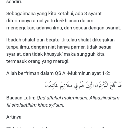
sendiri.
Sebagaimana yang kita ketahui, ada 3 syarat
diterimanya amal yaitu keikhlasan dalam
mengerjakan, adanya ilmu, dan sesuai dengan syariat.
Ibadah shalat pun begitu. Jikalau shalat dikerjakan
tanpa ilmu, dengan niat hanya pamer, tidak sesuai
syariat, dan tidak khusyuk’ maka sungguh kita
termasuk orang yang merugi.
Allah berfriman dalam QS Al-Mukminun ayat 1-2:
قَدْ أَفْلَحَ الْمُؤْمِنُونَ الَّذِينَ هُمْ فِي صَلَاتِهِمْ خَاشِعُونَ
Bacaan Latin:
Qad aflahal mukminuun. Alladziinahum
fii sholaatihim khoosyi’uun.
Artinya: