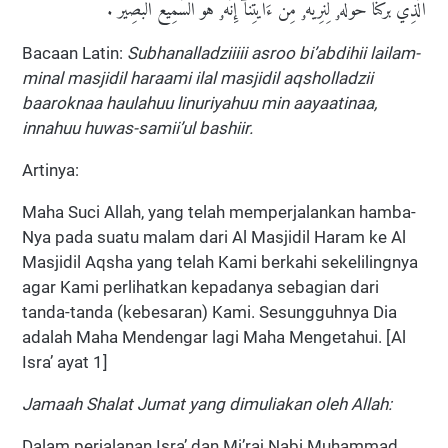
ٱلَّذِي بَٰرَكۡنَا حَوۡلَهُۥ لِنُرِيَهُۥ مِنۡ ءَايَٰتِنَآۚ إِنَّهُۥ هُوَ ٱلسَّمِيعُ ٱلۡبَصِيرُ .
Bacaan Latin:
Subhanalladziiiii asroo bi’abdihii lailam-
minal masjidil haraami ilal masjidil aqsholladzii
baaroknaa haulahuu linuriyahuu min aayaatinaa,
innahuu huwas-samii’ul bashiir.
Artinya:
Maha Suci Allah, yang telah memperjalankan hamba-
Nya pada suatu malam dari Al Masjidil Haram ke Al
Masjidil Aqsha yang telah Kami berkahi sekelilingnya
agar Kami perlihatkan kepadanya sebagian dari
tanda-tanda (kebesaran) Kami. Sesungguhnya Dia
adalah Maha Mendengar lagi Maha Mengetahui. [Al
Isra’ ayat 1]
Jamaah Shalat Jumat yang dimuliakan oleh Allah:
Dalam perjalanan Isra’ dan Mi’raj Nabi Muhammad