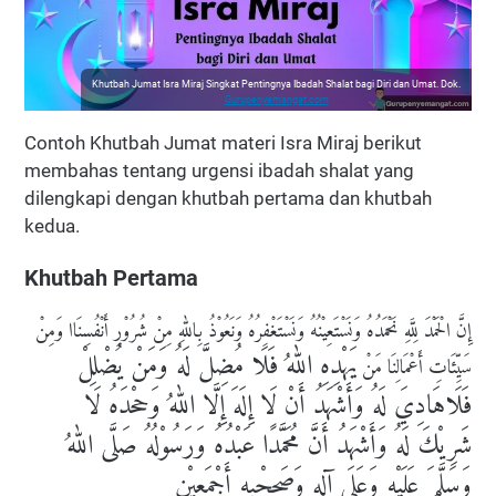
Khutbah Jumat Isra Miraj Singkat Pentingnya Ibadah Shalat bagi Diri dan Umat. Dok.
Gurupenyemangat.com
Contoh Khutbah Jumat materi Isra Miraj berikut
membahas tentang urgensi ibadah shalat yang
dilengkapi dengan khutbah pertama dan khutbah
kedua.
Khutbah Pertama
إِنَّ الْحَمْدَ لِلَّهِ نَحْمَدُهُ وَنَسْتَعِيْنُهُ وَنَسْتَغْفِرُهُ وَنَعُوْذُ بِاللهِ مِنْ شُرُوْرِ أَنْفُسِنَاا وَمِنْ
يَهْدِهِ اللهُ فَلَا مُضِلَّ لَهُ وَمَنْ يُضْلِلْ
سَيِّئَاتِ أَعْمَالِنَا مَنْ
فَلَاهَادِيَ لَهُ وَأَشْهَدُ أَنْ لَا إِلَهَ إِلَّا اللهُ وَححْدَهُ لَا
شَرِيْكَ لَهُ وَأَشْهَدُ أَنَّ مُحَمَّدًا عَبْدُهُ وَرَسُوْلُهُ صَلَّى اللهُ
وَسَلَّمَ عَلَيْهِ وَعَلَى آلِهِ وَصَححْبِهِ أَجْمَعِيْن