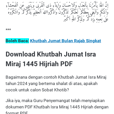
اِنَّ اللهَ يَأْمُرُنَا بِاْلعَدْلِ وَاْلاِحْسَانِ وَإِيْتآءِ ذِى اْلقُرْبىَ وَيَنْهَى عَنِ اْلفَحْشآءِ
وَاْلمُنْكَرِ وَاْلبَغْي يَعِظُكُمْ لَعَلَّكُمْ تَذَكَّرُوْنَ وَاذْكُرُوااللهَ اْلعَظِيْمَ يَذْكُرْكُمْ وَاشْكُرُوْهُ
عَلىَ نِعَمِهِ يَزِدْكُمْ وَلَذِكْرُ اللهِ اَكْبَرْ
***
Boleh Baca:
Khutbah Jumat Bulan Rajab Singkat
Download Khutbah Jumat Isra
Miraj 1445 Hijriah PDF
Bagaimana dengan contoh Khutbah Jumat Isra Miraj
tahun 2024 yang bertema shalat di atas, apakah
cocok untuk calon Sobat Khotib?
Jika iya, maka Guru Penyemangat telah menyiapkan
dokumen PDF Khutbah Isra Miraj 1445 Hijriah dengan
format PDF.